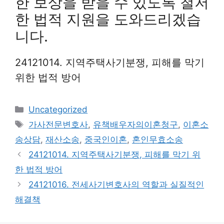
한 보상을 받을 수 있도록 철저
한 법적 지원을 도와드리겠습
니다.
24121014. 지역주택사기분쟁, 피해를 막기
위한 법적 방어
Categories
Uncategorized
Tags
가사전문변호사
,
유책배우자의이혼청구
,
이혼소
송상담
,
재산소송
,
중국인이혼
,
혼인무효소송
24121014. 지역주택사기분쟁, 피해를 막기 위
한 법적 방어
24121016. 전세사기변호사의 역할과 실질적인
해결책