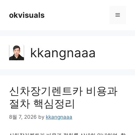
Skip
to
okvisuals
Menu
content
kkangnaaa
신차장기렌트카 비용과
절차 핵심정리
8월 7, 2026
by
kkangnaaa